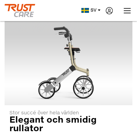
SV
Stor succé över hela världen
Elegant och smidig
rullator