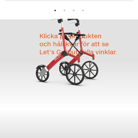
Klicka på produkten
och håll kvar för att se
Let's Go Out i alla vinklar.